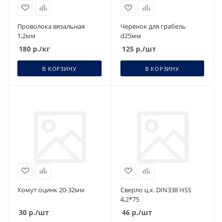
Проволока вязальная
Черенок для грабель
1,2мм
d25мм
180
р.
/кг
125
р.
/шт
В КОРЗИНУ
В КОРЗИНУ
Хомут оцинк 20-32мм
Сверло ц.х. DIN338 НSS
4,2*75
30
р.
/шт
46
р.
/шт