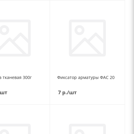
 тканевая 300г
Фиксатор арматуры ФАС 20
/шт
7
р.
/шт