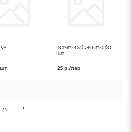
улетка 10м
Перчатки х/б 5-и нитка без
ПВХ
/шт
25
р.
/пар
25