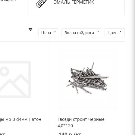
ЭМАЛЬ ГЕРМЕТИК
Цена
Волна сайдинга
Цвет
О
Электроды мр-3 d4мм Патон
Гвозди строит черные
О
4,0*120
/кг
140
р.
/кг