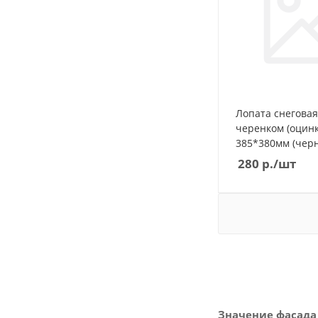
Лопата снеговая 
черенком (оцинк
385*380мм (черн
280
р.
/шт
Значение фасада