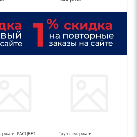
м. ржавч РАСЦВЕТ
Грунт эм. ржавч