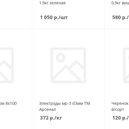
1,9кг зеленая
0,9кг ви
1 050
р.
/шт
580
р.
ом 8х100
Электроды мр-3 d3мм ТМ
Черенок
Арсенал
в/сорт
372
р.
/кг
120
р.