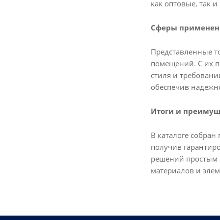
как оптовые, так 
Сферы применен
Представленные т
помещений. С их п
стиля и требовани
обеспечив надежно
Итоги и преимущ
В каталоге собран
получив гарантиро
решений простым 
материалов и эле