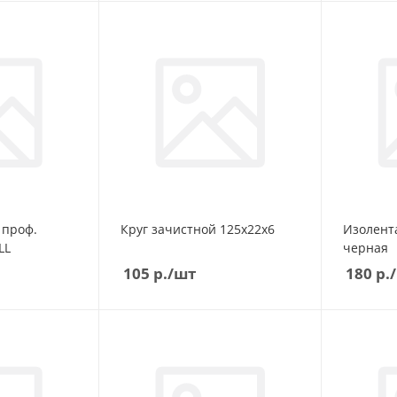
 проф.
Круг зачистной 125х22х6
Изолента
LL
черная
105
р.
/шт
180
р.