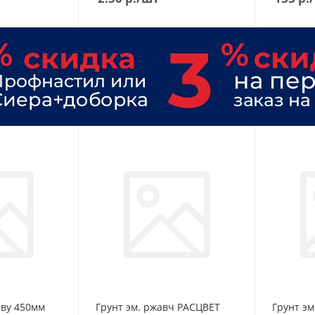
еву 450мм
Грунт эм. ржавч РАСЦВЕТ
Грунт э