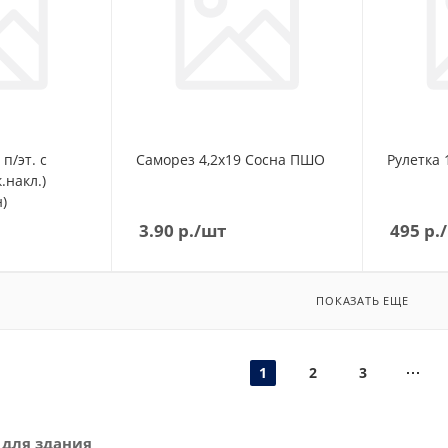
п/эт. с
Саморез 4,2х19 Сосна ПШО
Р
.накл.)
)
3.90
р.
/шт
495
р.
ПОКАЗАТЬ ЕЩЕ
1
2
3
 для здания