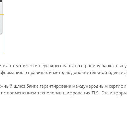
дете автоматически переадресованы на страницу банка, вып
Информацию о правилах и методах дополнительной иденти
атежный шлюз банка гарантирована международным сертифи
ит с применением технологии шифрования TLS. Эта инфор