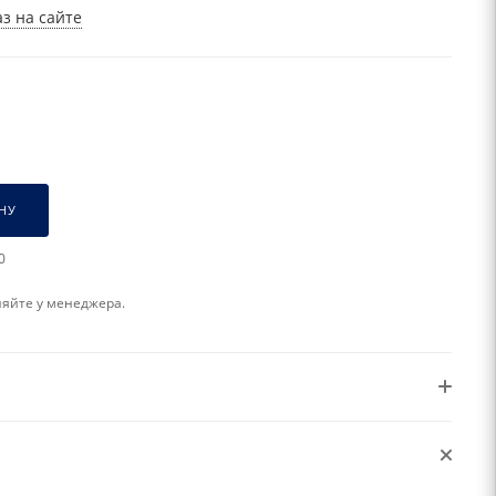
з на сайте
НУ
0
няйте у менеджера.