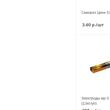
Саморез Цинк 5,
3.60
р.
/шт
Электроды мр-3 d3мм Люкс
(2,5кг/уп)