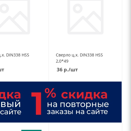
О
.х. DIN338 НSS
Сверло ц.х. DIN338 НSS
О
2,0*49
шт
36
р.
/шт