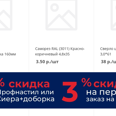
ШМ
ШП
DOCKE
ШТ
КАЗАНЬ
ШЭ
СОБСТВЕННОЕ ПРОИЗВОДСТВ
DOCKE
КАЗАНЬ
Саморез RAL (3011) Красно-
Сверло ц
СОБСТВЕННОЕ ПРОИЗВОДСТВ
ка 160мм
коричневый 4,8х35
3,0*61
3.50
р.
/шт
38
р.
/