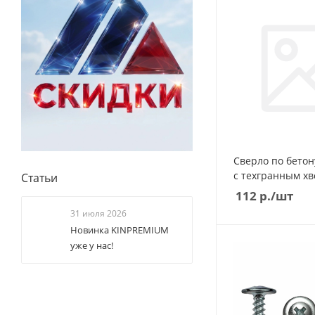
Сверло по бетон
с техгранным хв
Статьи
112
р.
/шт
31 июля 2026
Новинка KINPREMIUM
уже у нас!