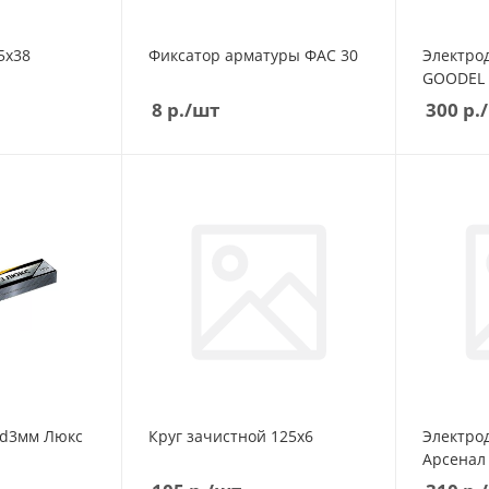
5х38
Фиксатор арматуры ФАС 30
Электроды мр-3
GOODEL (
8
р.
/шт
300
р.
Круг зачистной 125х6
Электроды мр-3 d
Арсенал