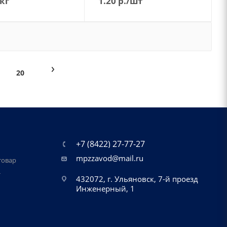
/кг
1.20
р.
/шт
20
+7 (8422) 27-77-27
mpzzavod@mail.ru
товар
т
432072, г. Ульяновск, 7-й проезд
Инженерный, 1