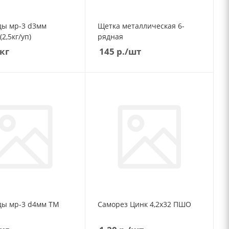
 d3мм
Щетка металлическая 6-
2,5кг/уп)
рядная
/кг
145
р.
/шт
4мм ТМ
Саморез Цинк 4,2х32 ПШО