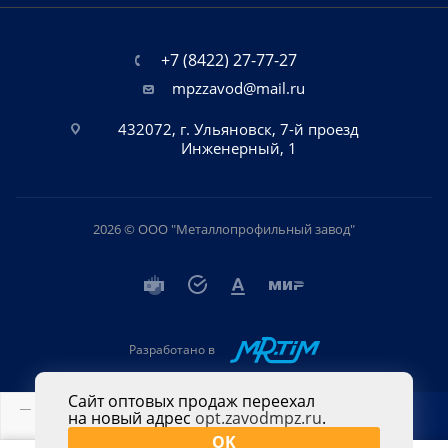
+7 (8422) 27-77-27
mpzzavod@mail.ru
432072, г. Ульяновск, 7-й проезд
Инженерный, 1
2026 © ООО "Металлопрофильный завод"
Разработано в
Сайт оптовых продаж переехал
на новый адрес
opt.zavodmpz.ru
.
В КОРЗИНУ
OK