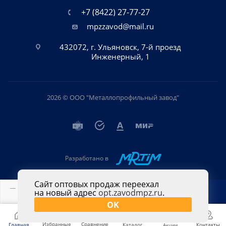
+7 (8422) 27-77-27
mpzzavod@mail.ru
432072, г. Ульяновск, 7-й проезд
Инженерный, 1
2026 © ООО "Металлопрофильный завод"
Разработано в
Сайт оптовых продаж переехал
на новый адрес
opt.zavodmpz.ru
.
В КОРЗИНУ
OK
Избранные
Сравнение
Главная
Каталог
Контакты
Акции