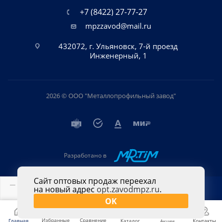
+7 (8422) 27-77-27
mpzzavod@mail.ru
432072, г. Ульяновск, 7-й проезд
Инженерный, 1
2026 © ООО "Металлопрофильный завод"
Разработано в
Сайт оптовых продаж переехал
на новый адрес
opt.zavodmpz.ru
.
В КОРЗИНУ
OK
Избранные
Сравнение
Главная
Каталог
Контакты
Акции