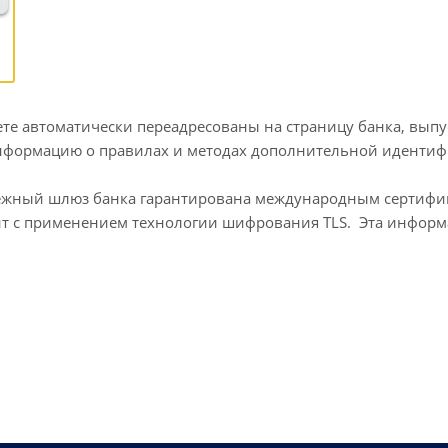
дете автоматически переадресованы на страницу банка, вып
Информацию о правилах и методах дополнительной иденти
атежный шлюз банка гарантирована международным сертифи
ит с применением технологии шифрования TLS. Эта инфор