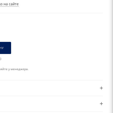
з на сайте
НУ
0
няйте у менеджера.