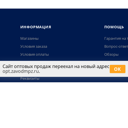
ИНФОРМАЦИЯ
ПОМОЩЬ
Магазины
Гарантия на 
Условия заказа
Вопрос-отве
Условия оплаты
Обзоры
Условия доставки
Сайт оптовых продаж переехал на новый адрес
OK
Гарантия на товар
opt.zavodmpz.ru
.
Реквизиты
Согласие на обработку данных МПЗ
Положение о защите персональных
данных
Политика использования Cookies