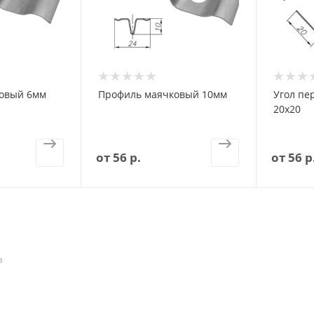
овый 6мм
Профиль маячковый 10мм
Угол п
20x20
от
56 р.
от
56 р
В