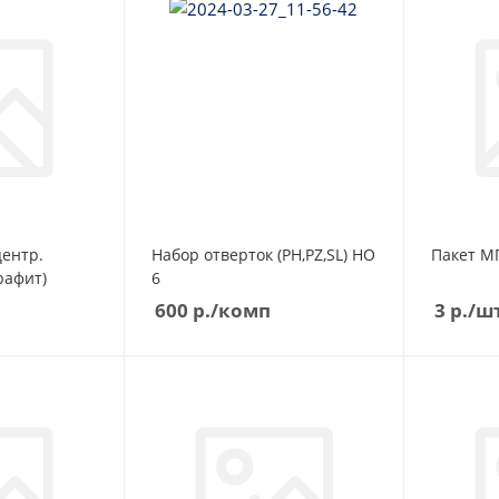
центр.
Набор отверток (РН,PZ,SL) HO
Пакет М
рафит)
6
600
р.
/комп
3
р.
/ш