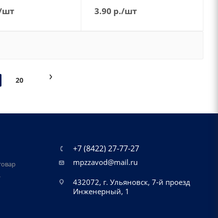
/шт
3.90
р.
/шт
20
+7 (8422) 27-77-27
mpzzavod@mail.ru
товар
т
432072, г. Ульяновск, 7-й проезд
Инженерный, 1