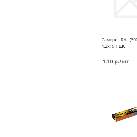
Саморез RAL (30
4,2х19 ПШС
1.10
р.
/шт