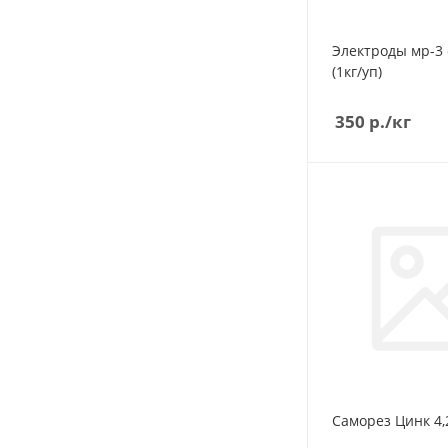
Электроды мр-3 d3мм Люкс
(1кг/уп)
350
р.
/кг