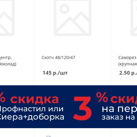
ШМ
ШП
DOCKE
ШТ
КАЗАНЬ
ШЭ
СОБСТВЕННОЕ ПРОИЗВОДСТВ
DOCKE
КАЗАНЬ
центр.
Скотч 48/120/47
Саморез 4,2х89 гипс/дерев
СОБСТВЕННОЕ ПРОИЗВОДСТВ
околад)
(крупная
145
р.
/шт
2.50
р.