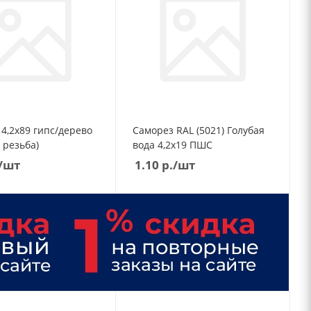
О
о
Саморез RAL (5021) Голубая
О
 резьба)
вода 4,2х19 ПШС
/шт
1.10
р.
/шт