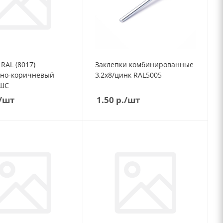
RAL (8017)
Заклепки комбинированные
но-коричневый
3,2х8/цинк RAL5005
19 ПШС
/шт
1.50
р.
/шт