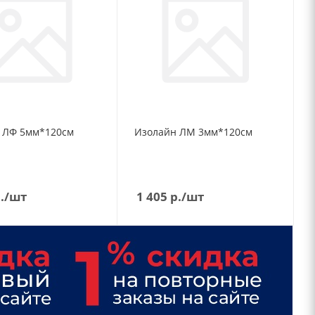
О
 ЛФ 5мм*120см
Изолайн ЛМ 3мм*120см
О
.
/шт
1 405
р.
/шт