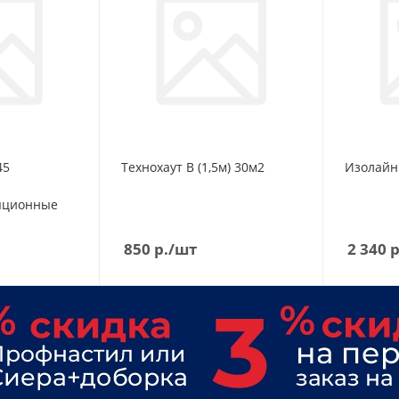
ШМ
ШП
DOCKE
ШТ
КАЗАНЬ
ШЭ
СОБСТВЕННОЕ ПРОИЗВОДСТВ
DOCKE
КАЗАНЬ
45
Технохаут В (1,5м) 30м2
Изолайн
СОБСТВЕННОЕ ПРОИЗВОДСТВ
яционные
850
р.
/шт
2 340
р