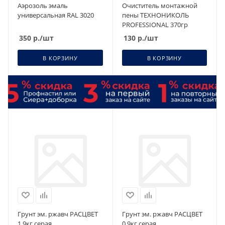
Аэрозоль эмаль
Очиститель монтажной
универсальная RAL 3020
пены ТЕХНОНИКОЛЬ
PROFESSIONAL 370гр
350
р.
/шт
130
р.
/шт
В КОРЗИНУ
В КОРЗИНУ
Грунт эм. ржавч РАСЦВЕТ
Грунт эм. ржавч РАСЦВЕТ
1,9кг серая
0,9кг серая