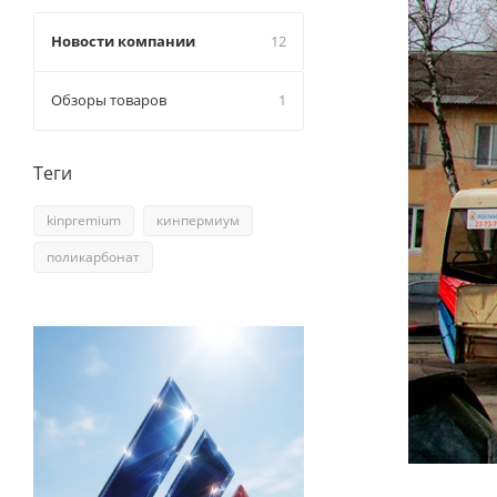
Новости компании
12
Обзоры товаров
1
Теги
kinpremium
кинпермиум
поликарбонат